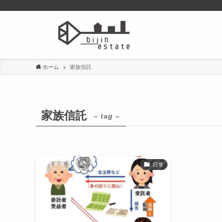
ホーム
家族信託
家族信託
– tag –
日常