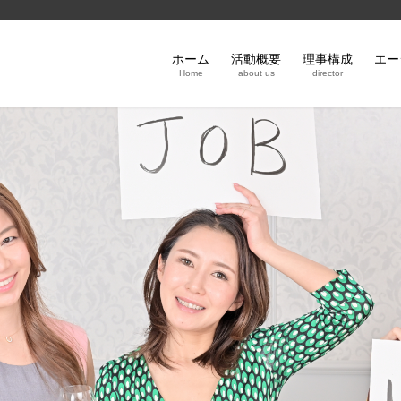
ホーム
活動概要
理事構成
エー
Home
about us
director