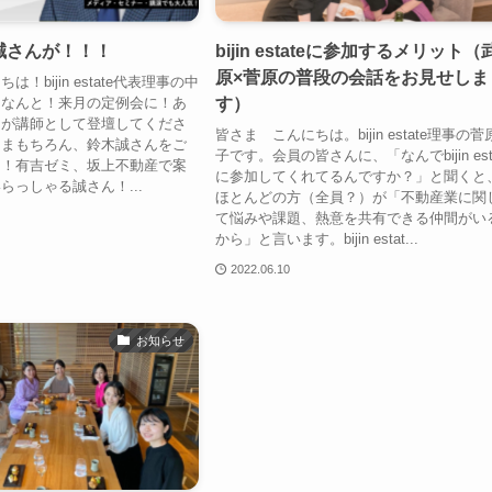
誠さんが！！！
bijin estateに参加するメリット（
原×菅原の普段の会話をお見せしま
！bijin estate代表理事の中
す）
。なんと！来月の定例会に！あ
んが講師として登壇してくださ
皆さま こんにちは。bijin estate理事の菅
さまもちろん、鈴木誠さんをご
子です。会員の皆さんに、「なんでbijin esta
？！有吉ゼミ、坂上不動産で案
に参加してくれてるんですか？」と聞くと
らっしゃる誠さん！...
ほとんどの方（全員？）が「不動産業に関
て悩みや課題、熱意を共有できる仲間がい
から」と言います。bijin estat...
2022.06.10
お知らせ