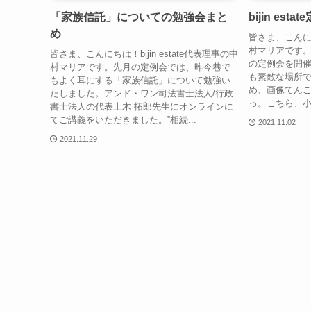
「家族信託」についての勉強会まと
bijin est
め
皆さま、こんにちは
村マリアです。先日
皆さま、こんにちは！bijin estate代表理事の中
の定例会を開
村マリアです。先月の定例会では、昨今巷で
も素敵な場所
もよく耳にする「家族信託」について勉強い
め、画像てん
たしました。アンド・ワン司法書士法人/行政
っ。こちら、小
書士法人の代表上木 拓郎先生にオンラインに
てご講義をいただきました。‟相続...
2021.11.02
2021.11.29