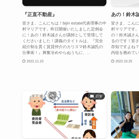
『正直不動産』
あの！鈴木
皆さま、こんにちは！bijin estate代表理事の中
皆さま、こんにちは
村マリアです。昨日開催いたしました定例会
村マリアです
に！あの！鈴木誠さんが講師として登壇して
の！鈴木誠さ
くださいました！講義のタイトルは、『完全
るのです！皆
紹介制を貫く賃貸仲介のカリスマ鈴木誠氏の
存知ですよね
仕事術！』興奮冷めやらぬうちに、...
内役を務めてい
2022.11.23
2022.10.25
日常