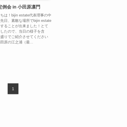
ate定例会 in 小田原凛門
！bijin estate代表理事の中
、素敵な場所でbijin estate
催することが出来ました！とて
でしたので、当日の様子を含
こ盛りでご紹介させてください
田原の江之浦（最...
1