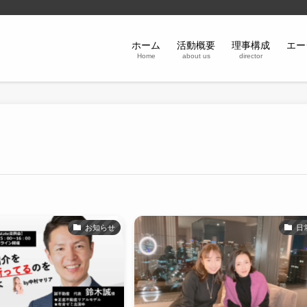
ホーム
活動概要
理事構成
エー
Home
about us
director
お知らせ
日