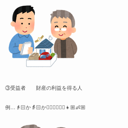
③受益者 財産の利益を得る人
例…👴🏻か👵🏻か👱🏼‍♂️👱🏼‍♀️👧🏼👶🏼