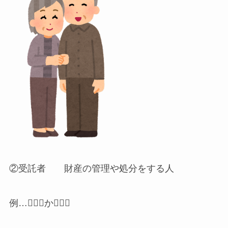
②受託者 財産の管理や処分をする人
例…👱🏼‍♂️か👱🏼‍♀️